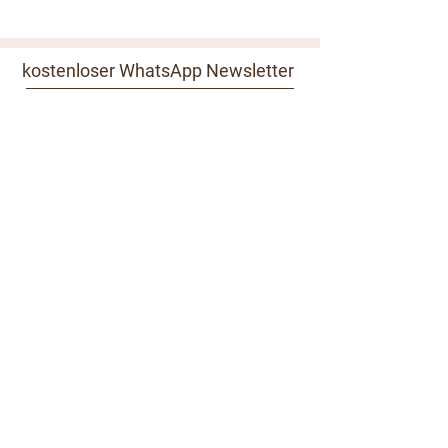
kostenloser WhatsApp Newsletter
zur Whatsapp Newsletter Gruppe
kostenloser Email Newsletter
Absenden
Kundeninformationen
Impressum