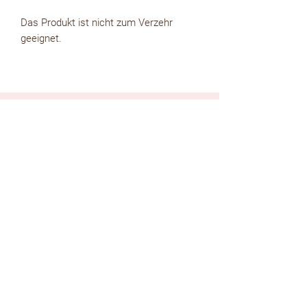
Das Produkt ist nicht zum Verzehr
geeignet.
kostenloser WhatsApp Newsletter
zur Whatsapp Newsletter Gruppe
kostenloser Email Newsletter
Absenden