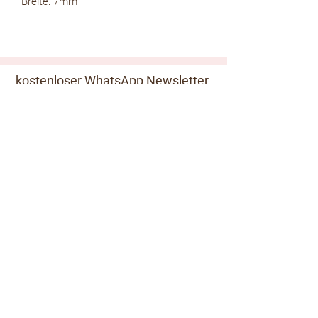
Breite: 7mm
kostenloser WhatsApp Newsletter
zur Whatsapp Newsletter Gruppe
kostenloser Email Newsletter
Absenden
Kundeninformationen