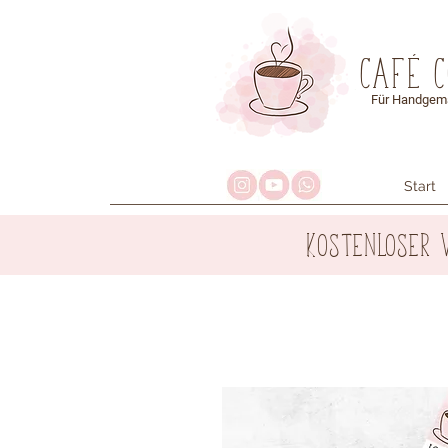
Café 
Für Handgema
Start
Kostenloser 