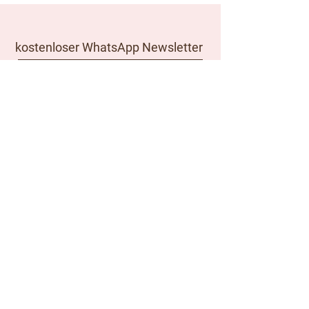
kostenloser WhatsApp Newsletter
zur Whatsapp Newsletter Gruppe
kostenloser Email Newsletter
Absenden
Kundeninformationen
Impressum