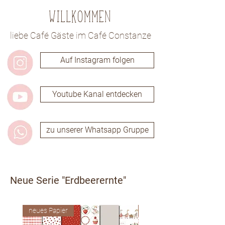
Willkommen
liebe Café Gäste im Café Constanze
Auf Instagram folgen
Youtube Kanal entdecken
zu unserer Whatsapp Gruppe
Neue Serie "Erdbeerernte"
neues Papier
neues Papier