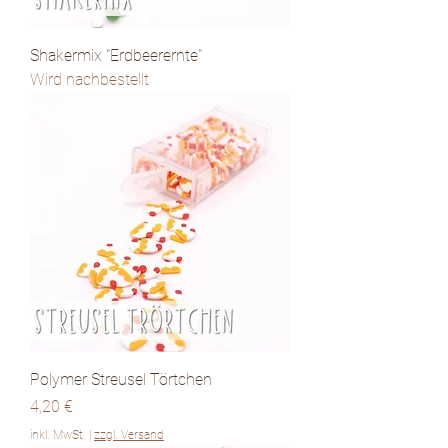
Shakermix "Erdbeerernte"
Wird nachbestellt
Polymer Streusel Törtchen
Preis
4,20 €
inkl. MwSt.
|
zzgl. Versand