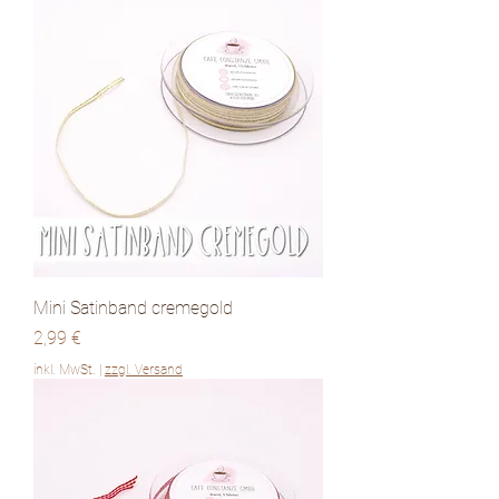
Mini Satinband cremegold
Preis
2,99 €
inkl. MwSt.
|
zzgl. Versand