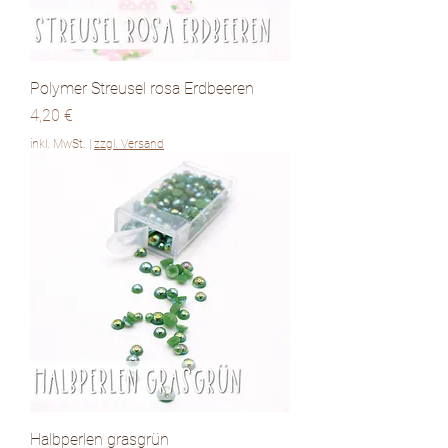
Polymer Streusel rosa Erdbeeren
Preis
4,20 €
inkl. MwSt.
|
zzgl. Versand
Halbperlen grasgrün