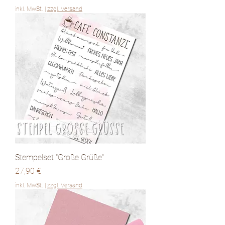
inkl. MwSt.
|
zzgl. Versand
Stempelset "Große Grüße"
Preis
27,90 €
inkl. MwSt.
|
zzgl. Versand