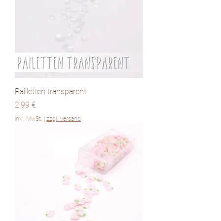
Pailletten transparent
Preis
2,99 €
inkl. MwSt.
|
zzgl. Versand