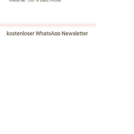
Material: 100 % Baumwolle
kostenloser WhatsApp Newsletter
zur Whatsapp Newsletter Gruppe
kostenloser Email Newsletter
Absenden
Kundeninformationen