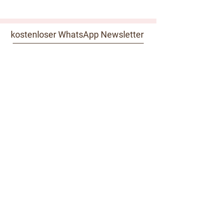
kostenloser WhatsApp Newsletter
zur Whatsapp Newsletter Gruppe
kostenloser Email Newsletter
Absenden
Kundeninformationen
Impressum