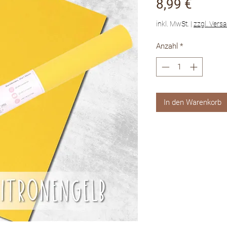
Preis
8,99 €
inkl. MwSt.
|
zzgl. Vers
Anzahl
*
In den Warenkorb