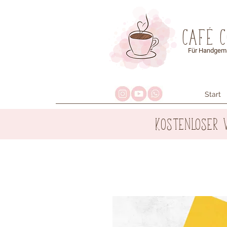
Café 
Für Handgema
Start
Kostenloser 