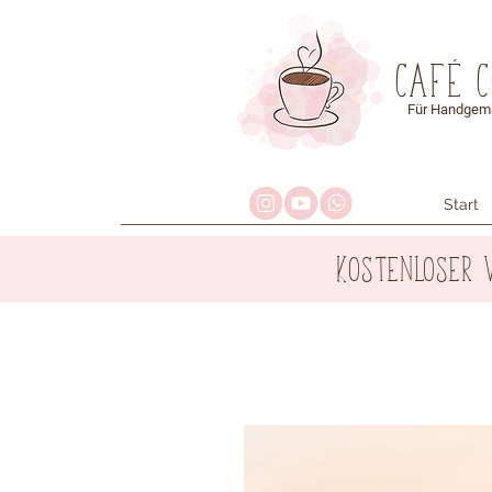
Café 
Für Handgema
Start
Kostenloser 