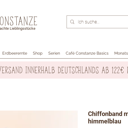
Constanze
chte Lieblingsstücke
Erdbeerernte
Shop
Serien
Café Constanze Basics
Monats
Versand innerhalb Deutschlands ab 122€ 
Chiffonband m
himmelblau