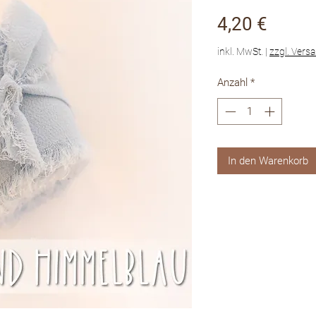
Preis
4,20 €
inkl. MwSt.
|
zzgl. Vers
Anzahl
*
In den Warenkorb