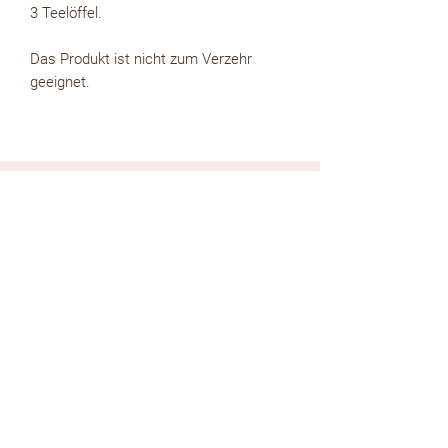
3 Teelöffel.
Das Produkt ist nicht zum Verzehr
geeignet.
kostenloser WhatsApp Newsletter
zur Whatsapp Newsletter Gruppe
kostenloser Email Newsletter
Absenden