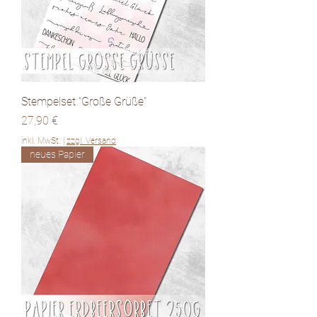
Stempelset "Große Grüße"
Preis
27,90 €
inkl. MwSt.
|
zzgl. Versand
neues Papier