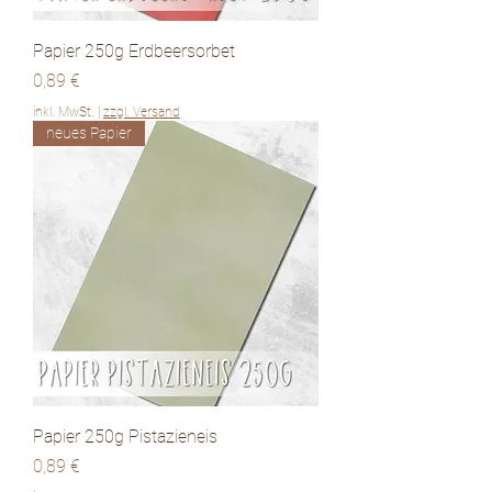
Papier 250g Erdbeersorbet
Preis
0,89 €
inkl. MwSt.
|
zzgl. Versand
neues Papier
Papier 250g Pistazieneis
Preis
0,89 €