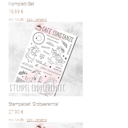
Komplett-Set
Preis
16,69 €
inkl. MwSt.
|
zzgl. Versand
Stempelset "Erdbeerernte"
Preis
27,90 €
inkl. MwSt.
|
zzgl. Versand