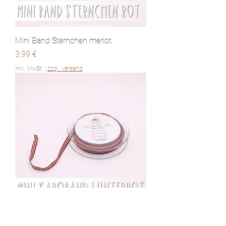
Mini Band Sternchen merlot
Preis
3,99 €
inkl. MwSt.
|
zzgl. Versand
Mini Karoband winterrot