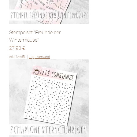
Stempelset "Freunde der
Wintermäuse"
Preis
27,90 €
inkl. MwSt.
|
zzgl. Versand