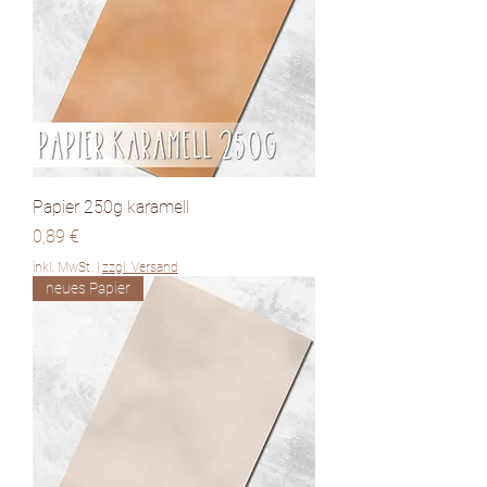
Papier 250g karamell
Preis
0,89 €
inkl. MwSt.
|
zzgl. Versand
neues Papier