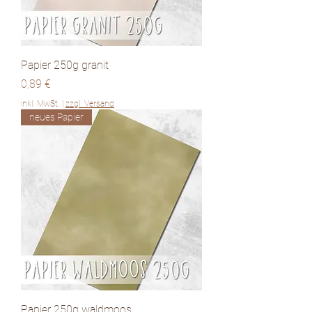
Papier 250g granit
Preis
0,89 €
inkl. MwSt.
|
zzgl. Versand
neues Papier
Papier 250g waldmoos