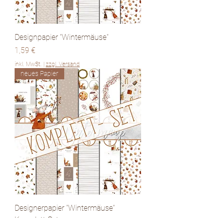
Designpapier "Wintermäuse"
Preis
1,59 €
inkl. MwSt.
|
zzgl. Versand
neues Papier
Designerpapier "Wintermäuse"