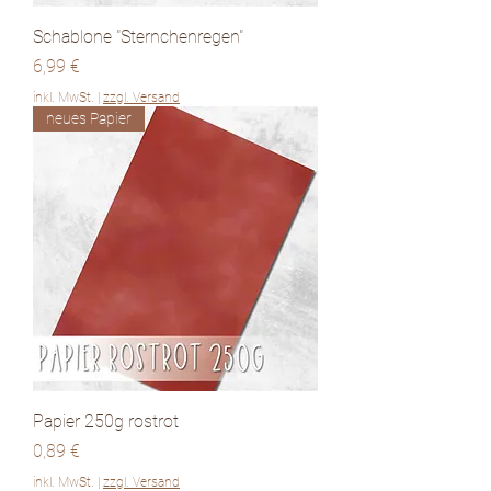
Schablone "Sternchenregen"
Preis
6,99 €
inkl. MwSt.
|
zzgl. Versand
neues Papier
Papier 250g rostrot
Preis
0,89 €
inkl. MwSt.
|
zzgl. Versand