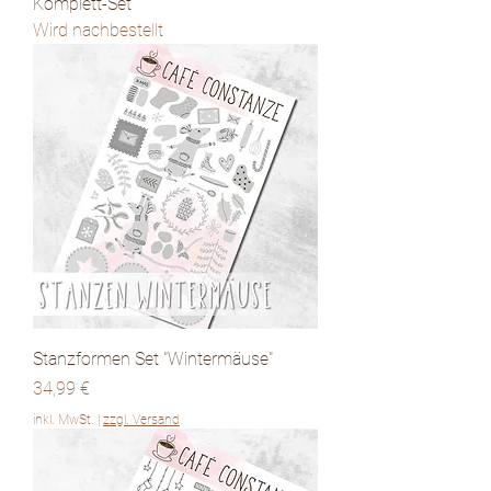
Komplett-Set
Wird nachbestellt
Stanzformen Set "Wintermäuse"
Preis
34,99 €
inkl. MwSt.
|
zzgl. Versand